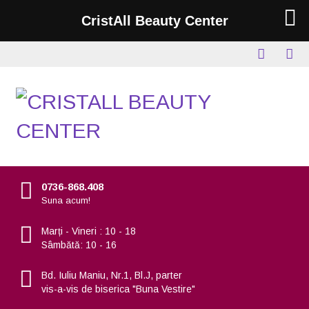
CristAll Beauty Center
0736-868.408
Suna acum!
Marți - Vineri : 10 - 18
Sâmbătă: 10 - 16
Bd. Iuliu Maniu, Nr.1, Bl.J, parter
vis-a-vis de biserica "Buna Vestire"