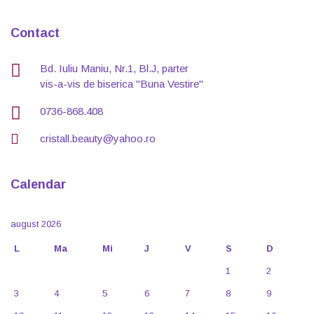
Contact
Bd. Iuliu Maniu, Nr.1, Bl.J, parter
vis-a-vis de biserica "Buna Vestire"
0736-868.408
cristall.beauty@yahoo.ro
Calendar
august 2026
L
Ma
Mi
J
V
S
D
1
2
3
4
5
6
7
8
9