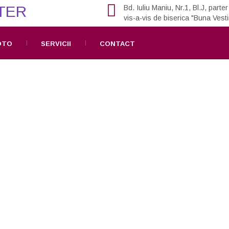
Bd. Iuliu Maniu, Nr.1, Bl.J, parter
vis-a-vis de biserica "Buna Vesti
OTO
SERVICII
CONTACT