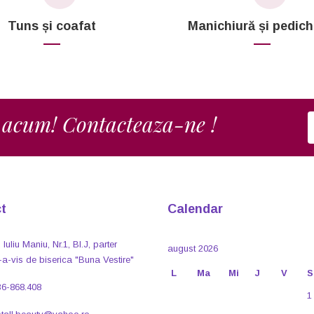
Tuns și coafat
Manichiură și pedich
 acum! Contacteaza-ne !
t
Calendar
 Iuliu Maniu, Nr.1, Bl.J, parter
august 2026
-a-vis de biserica "Buna Vestire"
L
Ma
Mi
J
V
S
36-868.408
1