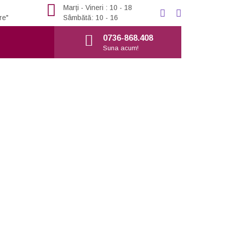
Marți - Vineri : 10 - 18
re"
Sâmbătă: 10 - 16
0736-868.408
Suna acum!